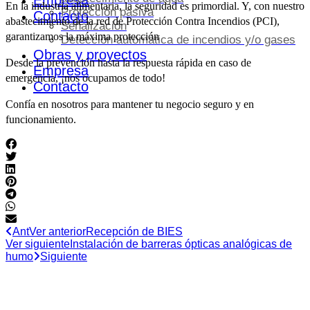
Empresa
En la industria alimentaria, la seguridad es primordial. Y, con nuestro
Protección pasiva
Contacto
abastecimiento de la red de Protección Contra Incendios (PCI),
Señalización
garantizamos la máxima protección
Detección automática de incendios y/o gases
Obras y proyectos
Desde la prevención hasta la respuesta rápida en caso de
Empresa
emergencia, ¡nos ocupamos de todo!
Contacto
Confía en nosotros para mantener tu negocio seguro y en
funcionamiento.
Ant
Ver anterior
Recepción de BIES
Ver siguiente
Instalación de barreras ópticas analógicas de
humo
Siguiente