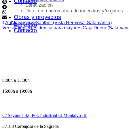
Contacto
Señalización
Detección automática de incendios y/o gases
Obras y proyectos
Ant
Ver anterior
Santher (Vista Hermosa, Salamanca)
Empresa
Ver siguiente
Residencia para mayores Caja Duero (Salaman
Contacto
HORARIO DE OFICINA
8:00h a 13:30h
16:00h a 19:00h
CONTACTO
C/ Segunda 42, Pol. Industrial El Montalvo III ,
37188 Carbajosa de la Sagrada