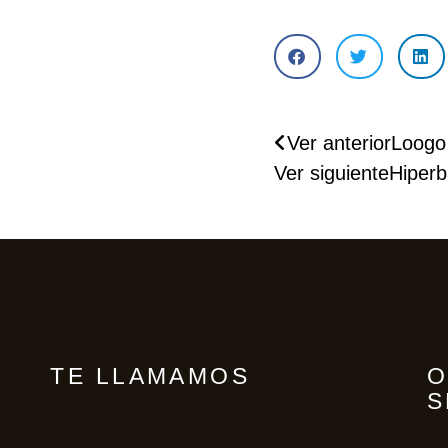
HIDRANTES
GRUPOS CONTRA 
INCENDIOS Y 
Ver anterior
Loogo 
DEPÓSITOS DE 
Ver siguiente
Hiperb
ABASTECIMIENTO 
DE AGUA
PROTECCIÓN 
PASIVA
SEÑALIZACIÓN
TE LLAMAMOS
O
DETECCIÓN 
S
AUTOMÁTICA DE 