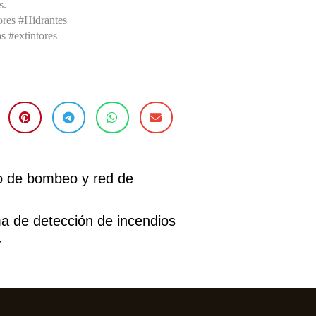
s.
res #Hidrantes
s #extintores
o de bombeo y red de
a de detección de incendios