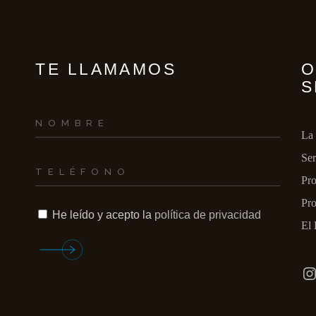
INCENDIOS Y/O 
GASES
TE LLAMAMOS
O
S
La
Ser
Pro
Pro
He leído y acepto la
política de privacidad
El 