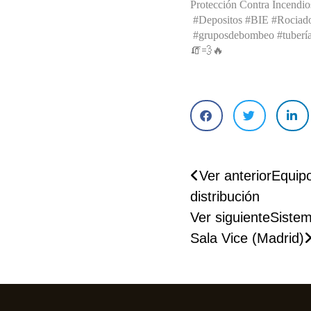
Protección Contra Incendio
#Depositos #BIE #Rociado
HIDRANTES
#gruposdebombeo #tubería
🧯💨🔥
GRUPOS CONTRA 
INCENDIOS Y 
DEPÓSITOS DE 
ABASTECIMIENTO 
DE AGUA
Ver anterior
Equip
PROTECCIÓN 
distribución
PASIVA
Ver siguiente
Sistem
Sala Vice (Madrid)
SEÑALIZACIÓN
DETECCIÓN 
AUTOMÁTICA DE 