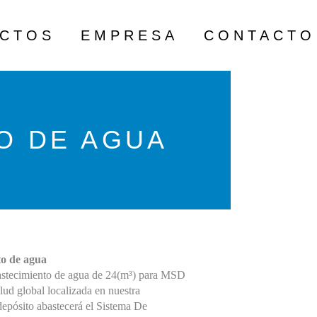
ECTOS
EMPRESA
CONTACTO
O DE AGUA
to de agua
bastecimiento de agua de 24(m³) para MSD
lud global localizada en nuestra
depósito abastecerá el Sistema De