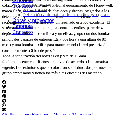
Empresa
Protección pasiva
colocó el complejo pero muy funcional equipamiento de Honeywell,
Contacto
Señalización
marca Gent, con un sistema de altavoces y sirenas integrados a los
Detección automática de incendios y/o gases
detectores, logrando con ello, además de una excelente
Obras y proyectos
racionalización en la instalación, un resultado estético excelente. El
Empresa
sistema de abastecimiento de agua contra incendios, parte de 4
Contacto
depósitos de 3000 litros en línea y un eficaz grupo con dos bombas
principales capaces de entregar 12m³ por hora a una altura de 80
m.c.a y una bomba auxiliar para mantener toda la red presurizada
constantemente a 6 bar de presión.
Toda la señalización del hotel es en p.v.c. de 1.5mm
fotoluminiscente con diseños atractivos de acuerdo a la normativa
vigente. Los extintores que se colocaron son fabricados por nuestro
grupo empresarial y tienen las más altas eficacias del mercado.
Ant
Ver anterior
Residencia Metragaz (Marruecos)