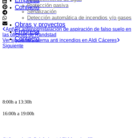
Empresa
Protección pasiva
Contacto
Señalización
Detección automática de incendios y/o gases
Obras y proyectos
Ant
Ver anterior
Instalación de aspiración de falso suelo en
Empresa
las oficinas de Randstad
Contacto
Ver siguiente
Sistema anti incendios en Aldi Cáceres
Siguiente
HORARIO DE OFICINA
8:00h a 13:30h
16:00h a 19:00h
CONTACTO