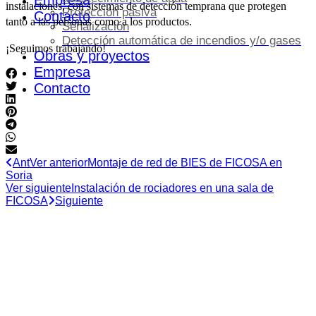
Empresa
instalaciones, con sistemas de detección temprana que protegen
Protección pasiva
Contacto
tanto a las personas como a los productos.
Señalización
Detección automática de incendios y/o gases
¡Seguimos trabajando!
Obras y proyectos
Empresa
Contacto
Ant
Ver anterior
Montaje de red de BIES de FICOSA en
Soria
Ver siguiente
Instalación de rociadores en una sala de
FICOSA
Siguiente
HORARIO DE OFICINA