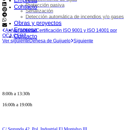
Empresa
Protección pasiva
Contacto
Señalización
Detección automática de incendios y/o gases
Obras y proyectos
Empresa
Ant
Ver anterior
Certificación ISO 9001 y ISO 14001 por
Contacto
OCA CERT
Ver siguiente
Dehesa de Guijuelo
Siguiente
HORARIO DE OFICINA
8:00h a 13:30h
16:00h a 19:00h
CONTACTO
C/ Segunda 42, Pol. Industrial El Montalvo III ,