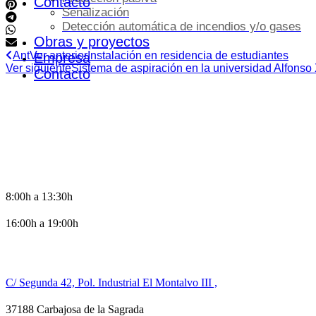
Contacto
Señalización
Detección automática de incendios y/o gases
Obras y proyectos
Ant
Ver anterior
Instalación en residencia de estudiantes
Empresa
Ver siguiente
Sistema de aspiración en la universidad Alfonso
Contacto
HORARIO DE OFICINA
8:00h a 13:30h
16:00h a 19:00h
CONTACTO
C/ Segunda 42, Pol. Industrial El Montalvo III ,
37188 Carbajosa de la Sagrada