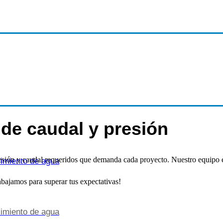
 de caudal y presión
esión y caudal requeridos que demanda cada proyecto. Nuestro equipo es
cimiento de agua
abajamos para superar tus expectativas!
cimiento de agua