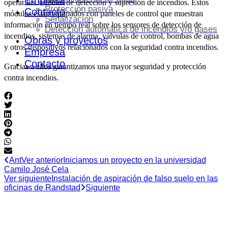
Empresa
operar los sistemas de detección y supresión de incendios. Estos
Protección pasiva
Contacto
módulos están equipados con paneles de control que muestran
Señalización
información en tiempo real sobre los sensores de detección de
Detección automática de incendios y/o gases
incendios, sistemas de alarma, válvulas de control, bombas de agua
Obras y proyectos
y otros dispositivos relacionados con la seguridad contra incendios.
Empresa
Contacto
Gracias a ellos garantizamos una mayor seguridad y protección
contra incendios.
Ant
Ver anterior
Iniciamos un proyecto en la universidad
Camilo José Cela
Ver siguiente
Instalación de aspiración de falso suelo en las
oficinas de Randstad
Siguiente