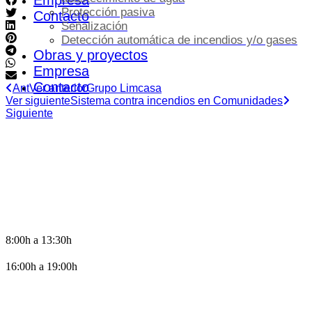
Empresa
Protección pasiva
Contacto
Señalización
Detección automática de incendios y/o gases
Obras y proyectos
Empresa
Contacto
Ant
Ver anterior
Grupo Limcasa
Ver siguiente
Sistema contra incendios en Comunidades
Siguiente
HORARIO DE OFICINA
8:00h a 13:30h
16:00h a 19:00h
CONTACTO