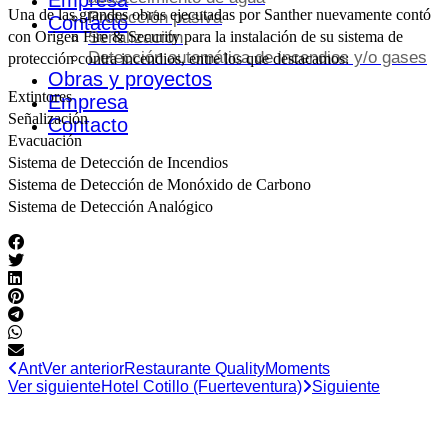
Empresa
Una de las grandes obras ejecutadas por Santher nuevamente contó
Protección pasiva
Contacto
Señalización
con Origen Fire & Security para la instalación de su sistema de
Detección automática de incendios y/o gases
protección contra incendios, entre los que destacamos:
Obras y proyectos
Extintores
Empresa
Señalización
Contacto
Evacuación
Sistema de Detección de Incendios
Sistema de Detección de Monóxido de Carbono
Sistema de Detección Analógico
Ant
Ver anterior
Restaurante QualityMoments
Ver siguiente
Hotel Cotillo (Fuerteventura)
Siguiente