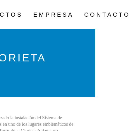
ECTOS
EMPRESA
CONTACTO
LORIETA
do la instalación del Sistema de
s en uno de los lugares emblemáticos de
 Toros de la Glorieta, Salamanca.