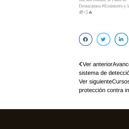
Destacamos #Extintores y l
HIDRANTES
🧯💨🔥
GRUPOS CONTRA 
INCENDIOS Y 
DEPÓSITOS DE 
ABASTECIMIENTO 
DE AGUA
Ver anterior
Avance
sistema de detecci
PROTECCIÓN 
Ver siguiente
Cursos
PASIVA
protección contra i
SEÑALIZACIÓN
DETECCIÓN 
AUTOMÁTICA DE 