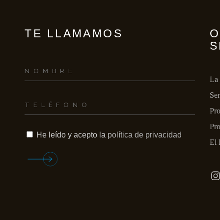
INCENDIOS Y/O 
GASES
TE LLAMAMOS
O
S
La
Ser
Pro
Pro
He leído y acepto la
política de privacidad
El 