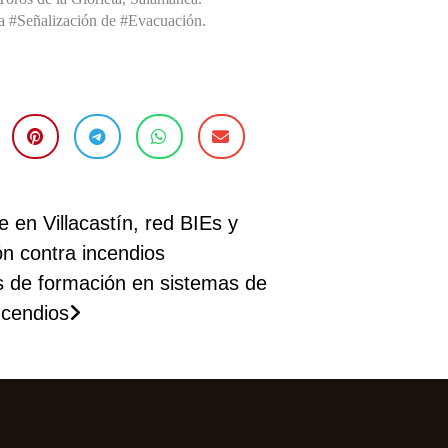
a #Señalización de #Evacuación.
 en Villacastín, red BIEs y
ón contra incendios
 de formación en sistemas de
ncendios