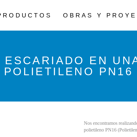
PRODUCTOS
OBRAS Y PROY
EXTINTORES
 ESCARIADO EN UNA
COMPLEMENTOS 
POLIETILENO PN16
DE EXTINTORES
RED DE BIES
MANGUERAS, 
RACORES, 
LANZAS Y 
Nos encontramos realizando
2
polietileno PN16 (Polietile
COMPLEMENTOS