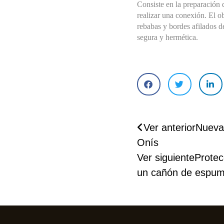
Consiste en la preparación 
HIDRANTES
realizar una conexión. El ob
rebabas y bordes afilados d
segura y hermética.
GRUPOS CONTRA 
INCENDIOS Y 
DEPÓSITOS DE 
ABASTECIMIENTO 
DE AGUA
Ver anterior
Nueva
PROTECCIÓN 
Onís
PASIVA
Ver siguiente
Protec
SEÑALIZACIÓN
un cañón de espu
DETECCIÓN 
AUTOMÁTICA DE 