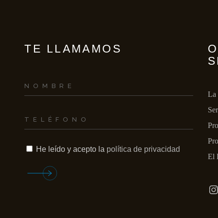
INCENDIOS Y/O 
GASES
TE LLAMAMOS
O
S
La
Ser
Pro
Pro
He leído y acepto la
política de privacidad
El 