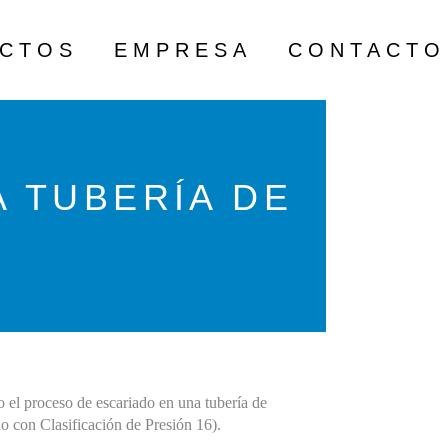
ECTOS
EMPRESA
CONTACTO
 TUBERÍA DE
 el proceso de escariado en una tubería de
no con Clasificación de Presión 16).