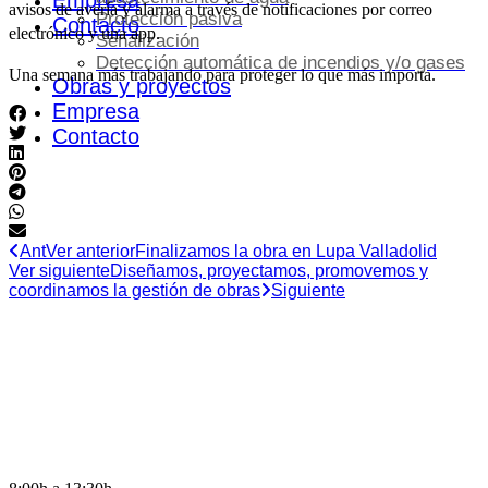
Empresa
avisos de avería y alarma a través de notificaciones por correo
Protección pasiva
Contacto
electrónico y una app.
Señalización
Detección automática de incendios y/o gases
Una semana más trabajando para proteger lo que más importa.
Obras y proyectos
Empresa
Contacto
Ant
Ver anterior
Finalizamos la obra en Lupa Valladolid
Ver siguiente
Diseñamos, proyectamos, promovemos y
coordinamos la gestión de obras
Siguiente
HORARIO DE OFICINA