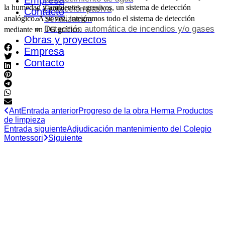
Empresa
la humedad y ambientes agresivos, un sistema de detección
Protección pasiva
Contacto
Señalización
analógico. A su vez, integramos todo el sistema de detección
Detección automática de incendios y/o gases
mediante un TG gráfico.
Obras y proyectos
Empresa
Contacto
Ant
Entrada anterior
Progreso de la obra Herma Productos
de limpieza
Entrada siguiente
Adjudicación mantenimiento del Colegio
Montessori
Siguiente
HORARIO DE OFICINA