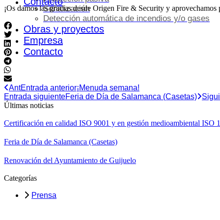
Contacto
¡Os damos las gracias desde Origen Fire & Security y aprovechamos p
Señalización
Detección automática de incendios y/o gases
Obras y proyectos
Empresa
Contacto
Ant
Entrada anterior
¡Menuda semana!
Entrada siguiente
Feria de Día de Salamanca (Casetas)
Sigu
Últimas noticias
Certificación en calidad ISO 9001 y en gestión medioambiental I
Feria de Día de Salamanca (Casetas)
Renovación del Ayuntamiento de Guijuelo
Categorías
Prensa