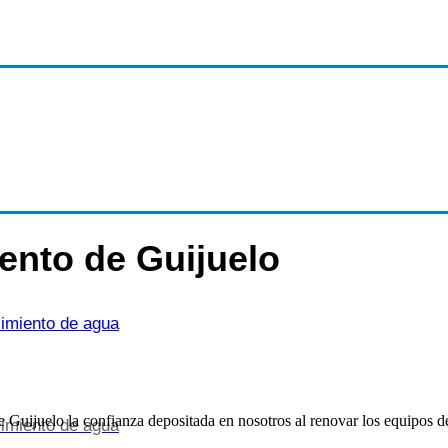
ento de Guijuelo
cimiento de agua
uijuelo la confianza depositada en nosotros al renovar los equipos de 
cimiento de agua