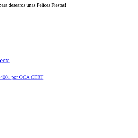
ara desearos unas Felices Fiestas!
iente
SO 14001 por OCA CERT