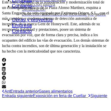
Empresa
Este hotel, que nació de la remodelación y modernización total de
Protección pasiva
Contacto
un emblemático edificio de la Plaza Alonso Martínez, esquina a
Señalización
Santa Engracia, ha sido equipado por Extintores Origen, S.L., con el
Detección automática de incendios y/o gases
más completo y moderno sistema de detección automática de
Obras y proyectos
incendios, de la marca Gent de Honeywell. Este, además de su
Empresa
reconocida fiabilidad y prestaciones, posee un sistema de
Contacto
evacuación por voz, que de forma clara y precisa, indica a los
ocupantes del edificio las vías de evacuación. Los demás sistemas de
lucha contra incendios, son de última generación y la instalación se
ha hecho con la meticulosidad que nos caracteriza.
Ant
Entrada anterior
Gases alimentarios
Entrada siguiente
Exposición en feria de Cuellar
Siguiente