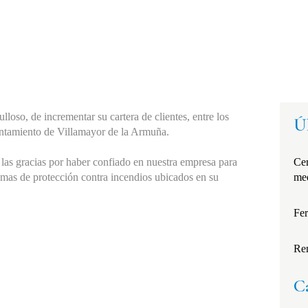
HIDRANTES
GRUPOS CONTRA 
INCENDIOS Y 
DEPÓSITOS DE 
lloso, de incrementar su cartera de clientes, entre los
Ú
ABASTECIMIENTO 
ntamiento de Villamayor de la Armuña.
DE AGUA
 las gracias por haber confiado en nuestra empresa para
Cer
temas de protección contra incendios ubicados en su
me
PROTECCIÓN 
PASIVA
Fer
SEÑALIZACIÓN
Re
DETECCIÓN 
C
AUTOMÁTICA DE 