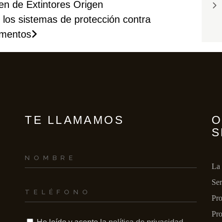
n de Extintores Origen
INCENDIOS Y/O 
los sistemas de protección contra
GASES
imentos
TE LLAMAMOS
O
S
La
Ser
Pro
Pro