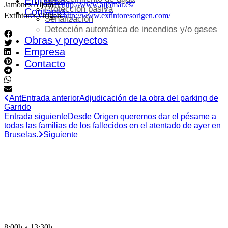
Empresa
Jamones Aljomar
http://www.aljomar.es/
Protección pasiva
Contacto
Extintores Origen
http://www.extintoresorigen.com/
Señalización
Detección automática de incendios y/o gases
Obras y proyectos
Empresa
Contacto
Ant
Entrada anterior
Adjudicación de la obra del parking de
Garrido
Entrada siguiente
Desde Origen queremos dar el pésame a
todas las familias de los fallecidos en el atentado de ayer en
Bruselas.
Siguiente
HORARIO DE OFICINA
8:00h a 13:30h