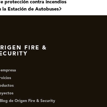
e protección contra incendios
 la Estación de Autobuses
RIGEN FIRE &
ECURITY
 empresa
rvicios
oductos
oyectos
 Blog de Origen Fire & Security