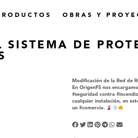
PRODUCTOS
OBRAS Y PROYE
L SISTEMA DE PROT
EXTINTORES
S
O
COMPLEMENTOS 
DE EXTINTORES
Modificación de la Red de 
RED DE BIES
En OrigenFS nos encargamos
#seguridad contra #incendi
MANGUERAS, 
cualquier instalación, en e
un #comercio.
RACORES, 
LANZAS Y 
COMPLEMENTOS