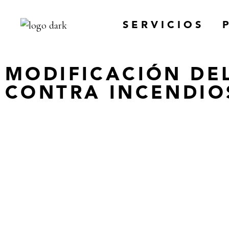
SERVICIOS
MODIFICACIÓN DE
INGENIERIA
CONTRA INCENDIO
MANTENIMIENT
FORMACIÓN
INSTALACIONES
GASES 
ALIMENTARIOS
PEDIDOS DE 