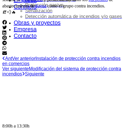
Empresa
Protección pasiva
abastecimiento de
#agua
como el grupo contra incendios.
Contacto
Señalización
🧯💨🔥
Detección automática de incendios y/o gases
Obras y proyectos
Empresa
Contacto
Ant
Ver anterior
Instalación de protección contra incendios
en comercios
Ver siguiente
Modificación del sistema de protección contra
incendios
Siguiente
HORARIO DE OFICINA
8:00h a 13:30h