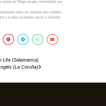
e la tienda de Megacalzado, remodelada por
montaron todos los sistemas que existían,
os y se hizo un diseño nuevo y eficiente.
io Lifa (Salamanca)
Inglés (La Coruña)