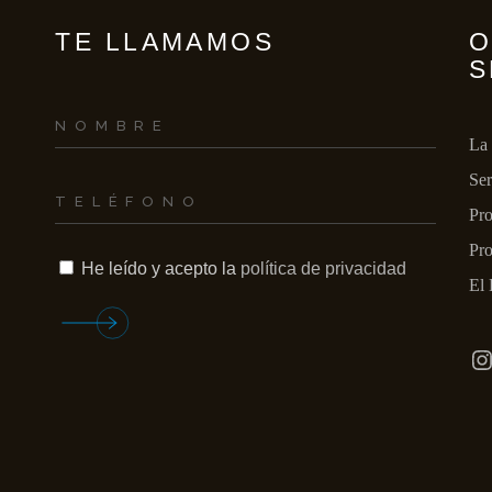
INCENDIOS Y/O 
TE LLAMAMOS
O
GASES
S
La
Ser
Pro
Pro
He leído y acepto la
política de privacidad
El 