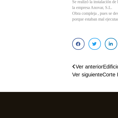
Se realizó la instalación d
la empresa Anovar, S.L.
HIDRANTES
Obra compleja , pues se des
porque estaban mal ejecutad
GRUPOS CONTRA 
INCENDIOS Y 
DEPÓSITOS DE 
ABASTECIMIENTO 
DE AGUA
Ver anterior
Edific
PROTECCIÓN 
Ver siguiente
Corte 
PASIVA
SEÑALIZACIÓN
DETECCIÓN 
AUTOMÁTICA DE 