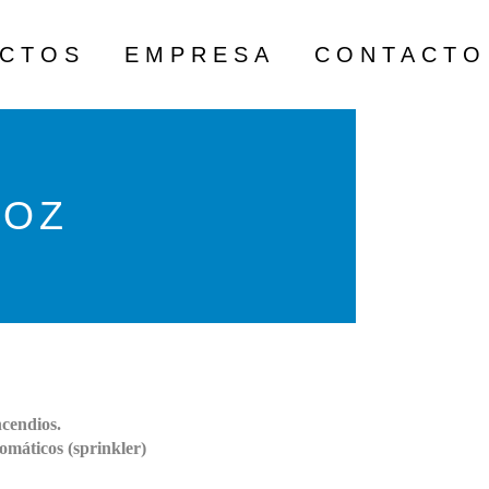
ECTOS
EMPRESA
CONTACTO
DOZ
ncendios.
omáticos (sprinkler)