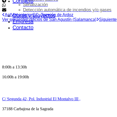
Contacto
Señalización
Detección automática de incendios y/o gases
Ant
Ver anterior
Obras y proyectos
CC. Torrejón de Ardoz
Ver siguiente
Edificios de San Agustín (Salamanca)
Siguiente
Empresa
Contacto
HORARIO DE OFICINA
8:00h a 13:30h
16:00h a 19:00h
CONTACTO
C/ Segunda 42, Pol. Industrial El Montalvo III ,
37188 Carbajosa de la Sagrada