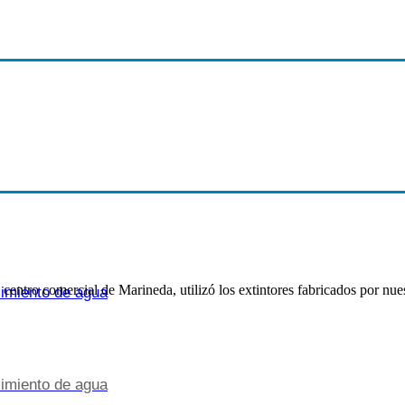
del centro comercial de Marineda, utilizó los extintores fabricados por 
cimiento de agua
cimiento de agua