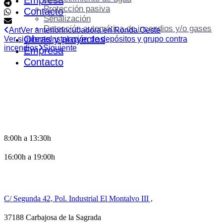
Empresa
Protección pasiva
Contacto
Señalización
Detección automática de incendios y/o gases
Ant
Ver anterior
Incubadora en Ronda Oeste
Obras y proyectos
Ver siguiente
Instalación de depósitos y grupo contra
incendios
Siguiente
Empresa
Contacto
HORARIO DE OFICINA
8:00h a 13:30h
16:00h a 19:00h
CONTACTO
C/ Segunda 42, Pol. Industrial El Montalvo III ,
37188 Carbajosa de la Sagrada