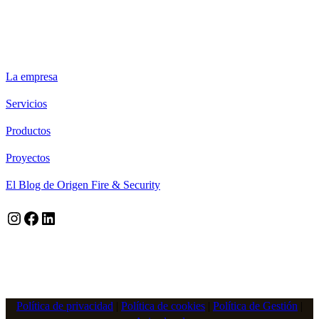
ORIGEN FIRE & SECURITY
La empresa
Servicios
Productos
Proyectos
El Blog de Origen Fire & Security
Instagram
Facebook
LinkedIn
Política de privacidad
|
Política de cookies
|
Política de Gestión
|