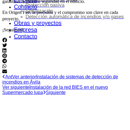
Empresa
garantizar la máxima seguridad en el edificio.
Protección pasiva
Contacto
Señalización
En Origen Fire, la precisión y el compromiso son clave en cada
Detección automática de incendios y/o gases
proyecto.
Obras y proyectos
Empresa
¡Seguimos!
Contacto
Ant
Ver anterior
Instalación de sistemas de detección de
incendios en Ávila
Ver siguiente
Instalación de la red BIES en el nuevo
Supermercado lupa
Siguiente