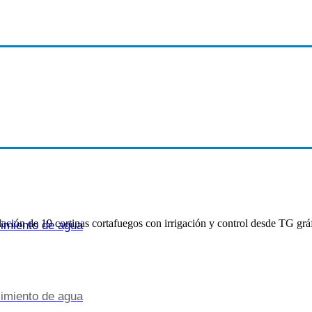
alación de 19 cortinas cortafuegos con irrigación y control desde TG grá
cimiento de agua
cimiento de agua