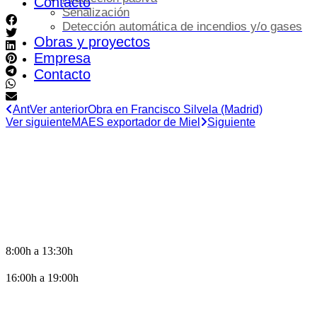
Contacto
Señalización
Detección automática de incendios y/o gases
Obras y proyectos
Empresa
Contacto
Ant
Ver anterior
Obra en Francisco Silvela (Madrid)
Ver siguiente
MAES exportador de Miel
Siguiente
HORARIO DE OFICINA
8:00h a 13:30h
16:00h a 19:00h
CONTACTO