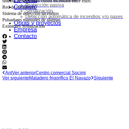
Empresa
sistema de seguridad contra incendios entre ellos:
Protección pasiva
Contacto
Red de rociadores
Señalización
Sistema de detección incendios
Detección automática de incendios y/o gases
Pulsadores manuales de alarmas
Obras y proyectos
Extintores Señalización
Empresa
Contacto
Ant
Ver anterior
Centro comercial Socimi
Ver siguiente
Matadero frigorífico El Navazo
Siguiente
HORARIO DE OFICINA