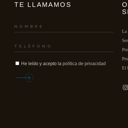
INCENDIOS Y/O 
TE LLAMAMOS
O
S
GASES
La
Ser
Pro
Pro
He leído y acepto la
política de privacidad
El 