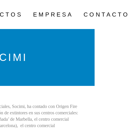
ECTOS
EMPRESA
CONTACTO
CIMI
iales, Socimi, ha contado con Origen Fire
ón de extintores en sus centros comerciales:
ada’ de Marbella, el centro comercial
arcelona), el centro comercial