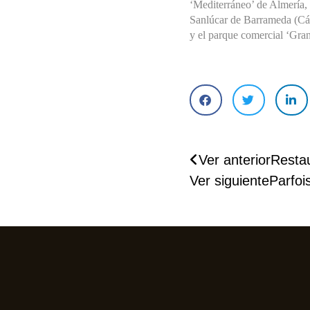
‘Mediterráneo’ de Almería,
Sanlúcar de Barrameda (Cád
HIDRANTES
y el parque comercial ‘Gra
GRUPOS CONTRA 
INCENDIOS Y 
DEPÓSITOS DE 
ABASTECIMIENTO 
DE AGUA
Ver anterior
Resta
Ver siguiente
Parfoi
PROTECCIÓN 
PASIVA
SEÑALIZACIÓN
DETECCIÓN 
AUTOMÁTICA DE 