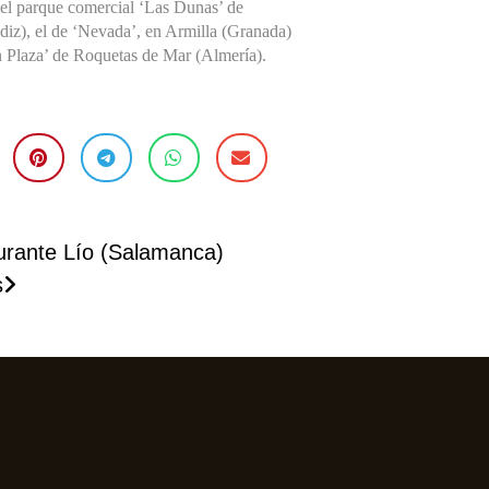
 el parque comercial ‘Las Dunas’ de
iz), el de ‘Nevada’, en Armilla (Granada)
n Plaza’ de Roquetas de Mar (Almería).
urante Lío (Salamanca)
s