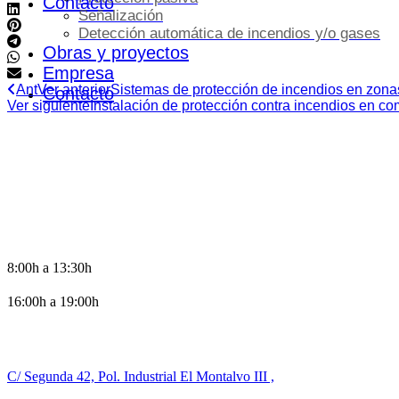
Contacto
Señalización
Detección automática de incendios y/o gases
Obras y proyectos
Empresa
Ant
Ver anterior
Sistemas de protección de incendios en zonas
Contacto
Ver siguiente
Instalación de protección contra incendios en co
HORARIO DE OFICINA
8:00h a 13:30h
16:00h a 19:00h
CONTACTO
C/ Segunda 42, Pol. Industrial El Montalvo III ,