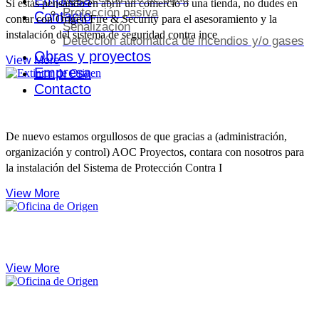
Empresa
Si estás pensando en abrir un comercio o una tienda, no dudes en
Protección pasiva
Contacto
contar con Origen Fire & Security para el asesoramiento y la
Señalización
instalación del sistema de seguridad contra ince
Detección automática de incendios y/o gases
Obras y proyectos
View More
Empresa
Contacto
AOC Proyectos
De nuevo estamos orgullosos de que gracias a (administración,
organización y control) AOC Proyectos, contara con nosotros para
la instalación del Sistema de Protección Contra I
View More
Detección automática de incendios y/o gases
View More
Señalización